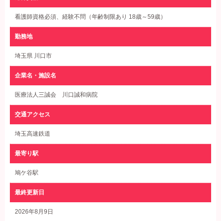
看護師資格必須、経験不問（年齢制限あり 18歳～59歳）
勤務地
埼玉県 川口市
企業名・施設名
医療法人三誠会 川口誠和病院
交通アクセス
埼玉高速鉄道
最寄り駅
鳩ケ谷駅
最終更新日
2026年8月9日