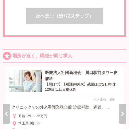
次へ進む（残り2ステップ）
場所が近く、職種が同じ求人
医療法人社団新穂会 川口駅前タワー皮
膚科
【川口市】【看護師/外来】残業ほぼなし/年休
120日以上/日祝休み
求人番号：155
クリニックでの外来看護業務全般 診療補助、処置、...
月給 29 ～ 36万円
埼玉県 川口市